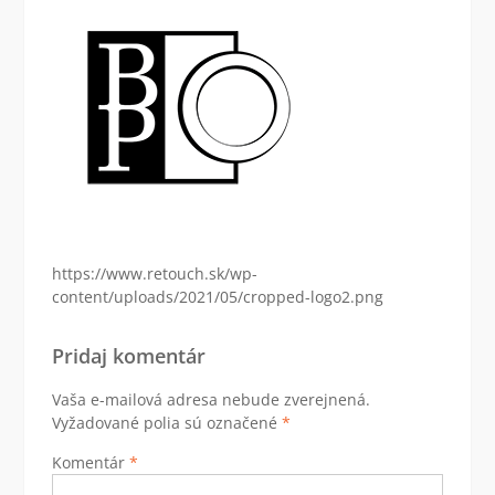
https://www.retouch.sk/wp-
content/uploads/2021/05/cropped-logo2.png
Pridaj komentár
Vaša e-mailová adresa nebude zverejnená.
Vyžadované polia sú označené
*
Komentár
*