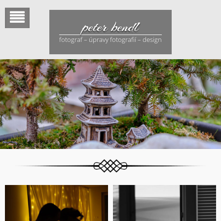
Skip
to
peter bendl
content
fotograf – úpravy fotografií – design