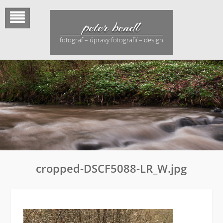
Skip
to
peter bendl
content
fotograf – úpravy fotografií – design
cropped-DSCF5088-LR_W.jpg